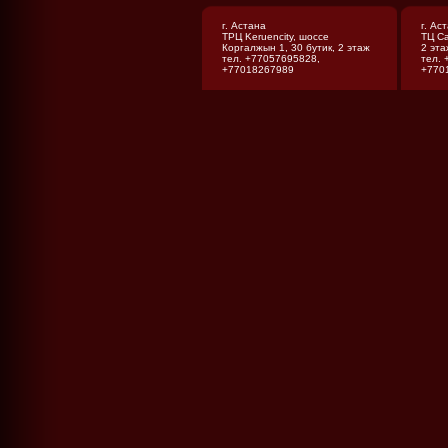
г. Астана
г. Ас
ТРЦ Keruencity, шоссе
ТЦ Са
Коргалжын 1, 30 бутик, 2 этаж
2 эта
тел. +77057695828,
тел.
+77018267989
+770