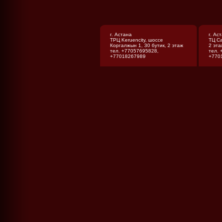
14
г. Астана
г. Ас
ТРЦ Keruencity, шоссе
ТЦ Са
Коргалжын 1, 30 бутик, 2 этаж
2 эта
тел. +77057695828,
тел.
+77018267989
+770